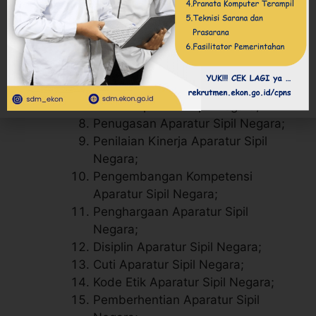
Jabatan Aparatur Sipil Negara;
Pangkat Aparatur Sipil Negara;
Pola Karier Aparatur Sipil Negara;
Pengembangan Karier Aparatur
Sipil Negara;
Mutasi Aparatur Sipil Negara;
Penugasan Aparatur Sipil Negara;
Penilaian Kinerja Aparatur Sipil
Negara;
Pengembangan Kompetensi
Aparatur Sipil Negara;
Penghargaan Aparatur Sipil
Negara;
Disiplin Aparatur Sipil Negara;
Cuti Aparatur Sipil Negara;
Kode Etik Aparatur Sipil Negara;
Pemberhentian Aparatur Sipil