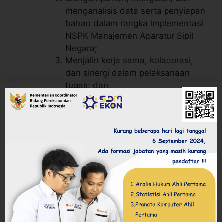
menganalisis data serta penyiapan
bahan dalam rangka implementasi
NSPK Manajemen Aparatur Sipil
Negara;
Menjalin kerja sama, kolaborasi,
dan sinergi dalam pelaksanaan
tugas; dan
Melakukan pengumpulan dan
pemenuhan bukti dukung
pelaksanaan reformasi birokrasi
terkait sistem merit.
Indeks NSPK Manajemen Aparatur Sipil
Negara meliputi:
Pengadaan Aparatur Sipil Negara;
Pengangkatan Aparatur Sipil
Negara;