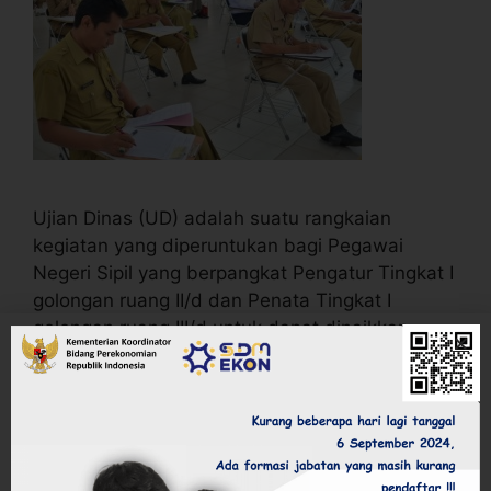
Ujian Dinas (UD) adalah suatu rangkaian
kegiatan yang diperuntukan bagi Pegawai
Negeri Sipil yang berpangkat Pengatur Tingkat I
golongan ruang II/d dan Penata Tingkat I
golongan ruang III/d untuk dapat dinaikkan
pangkatnya, disamping memenuhi persyaratan
lain yang telah ditetapkan. Persyaratan Ujian
Dinas Tingkat I Memiliki Pangkat Pengatur
Tingkat I / Golongan Ruang IId, 1 (satu) …
Baca
Selengkapnya