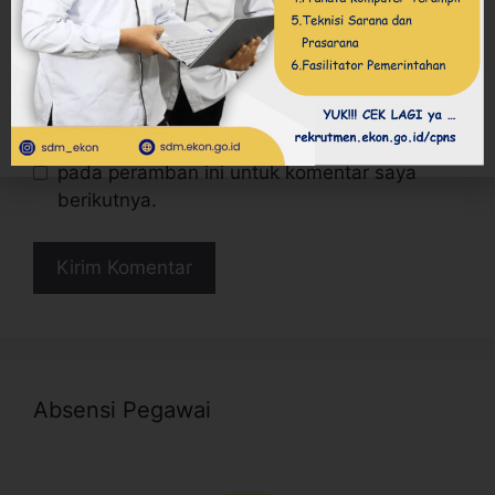
Simpan nama, email, dan situs web saya
pada peramban ini untuk komentar saya
berikutnya.
Absensi Pegawai